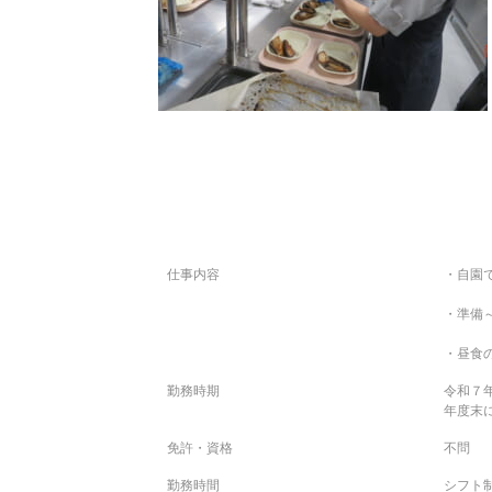
仕事内容
・自園
・準備
・昼食
勤務時期
令和７
年度末
免許・資格
不問
勤務時間
シフト