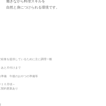
働きながら料理スキルを
自然と身につけられる環境です。
で給食を提供しているために主に調理一般
～あと片付けまで
の準備 午後のおやつの準備等
年１０月頃～
に契約更新あり
制