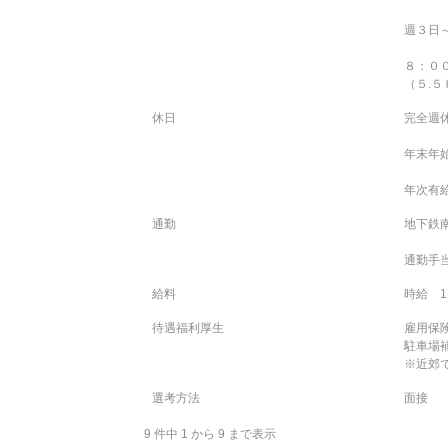
週３日～
８：０
（５.５
休日
完全週
年末年始
年次有
通勤
地下鉄
通勤手当
給料
時給 1,
待遇福利厚生
雇用保
駐車場補
※近郊
選考方法
面接
9 件中 1 から 9 まで表示