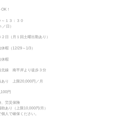
OK！
０～１３：３０
ｈ／日）
休２日（月１回土曜出勤あり）
休暇（12/29～1/3）
給休暇
南北線 南平岸より徒歩３分
あり 上限20,000円／月
100円
険、労災保険
助あり（上限10,000円/月）
で個人で確保ください。