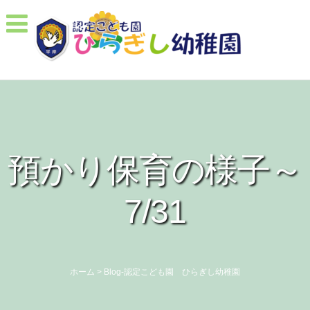
預かり保育の様子～
7/31
ホーム
>
Blog-認定こども園 ひらぎし幼稚園