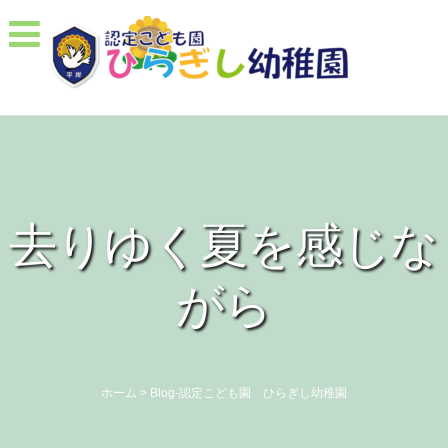
去りゆく夏を感じな
がら
ホーム
>
Blog-認定こども園 ひらぎし幼稚園