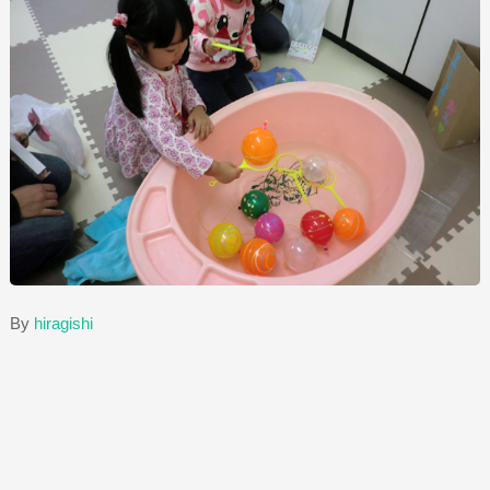
By
hiragishi