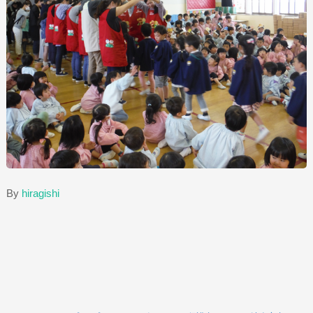
By
hiragishi