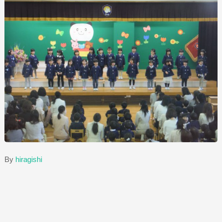
By
hiragishi