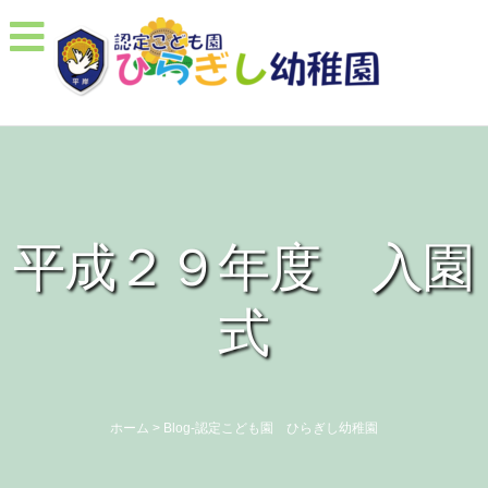
平成２９年度 入園
式
ホーム
>
Blog-認定こども園 ひらぎし幼稚園