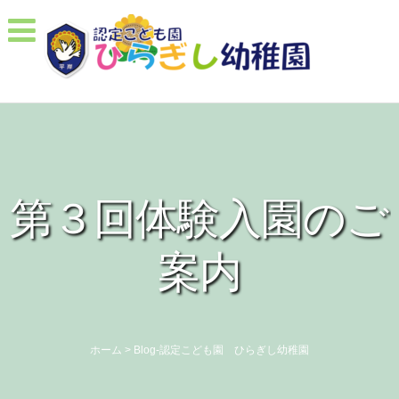
第３回体験入園のご
案内
ホーム
>
Blog-認定こども園 ひらぎし幼稚園