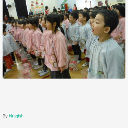
By
hiragishi