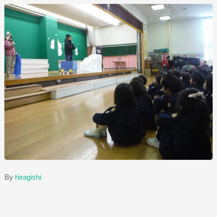
By
hiragishi