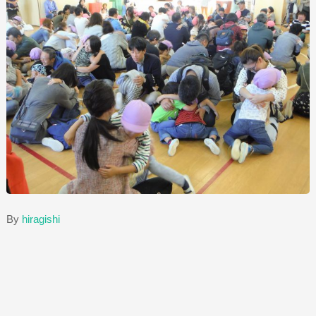
By
hiragishi