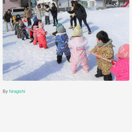
By
hiragishi