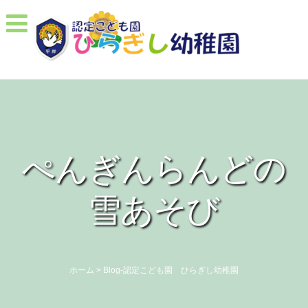
ぺんぎんらんどの
雪あそび
ホーム
>
Blog-認定こども園 ひらぎし幼稚園