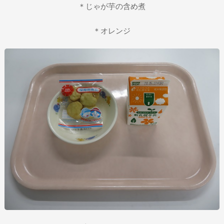
＊じゃが芋の含め煮
＊オレンジ