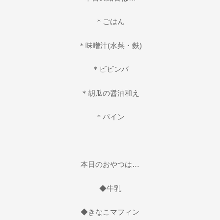
＊ごはん
＊味噌汁(水菜・麩)
＊ビビンバ
＊胡瓜の醤油和え
＊パイン
本日のおやつは…
◆牛乳
◆きなこマフィン