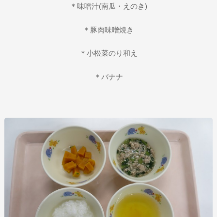
＊味噌汁(南瓜・えのき)
＊豚肉味噌焼き
＊小松菜のり和え
＊バナナ