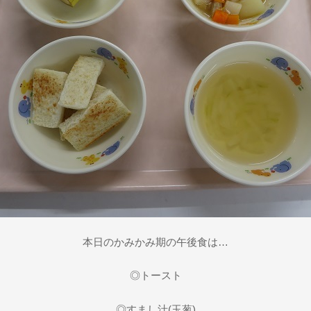
本日のかみかみ期の午後食は…
◎トースト
◎すまし汁(玉葱)