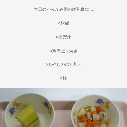
本日のかみかみ期の離乳食は…
○軟飯
○石狩汁
○鶏肉照り焼き
○もやしののり和え
○柿