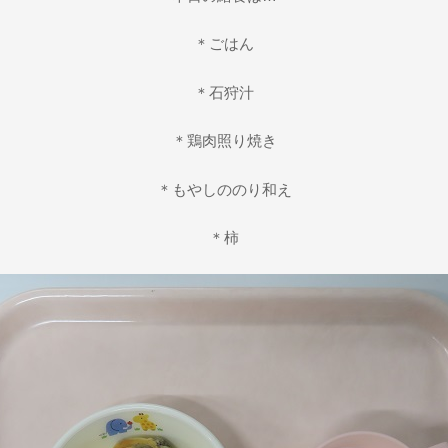
＊ごはん
＊石狩汁
＊鶏肉照り焼き
＊もやしののり和え
＊柿