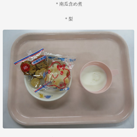
＊南瓜含め煮
＊梨