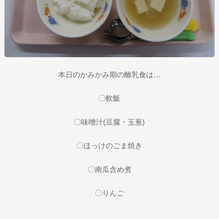
本日のかみかみ期の離乳食は…
〇軟飯
〇味噌汁(豆腐・玉葱)
〇ほっけのごま焼き
〇南瓜含め煮
〇りんご