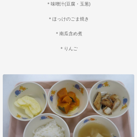
＊味噌汁(豆腐・玉葱)
＊ほっけのごま焼き
＊南瓜含め煮
＊りんご