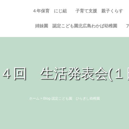
４年保育 にじ組
子育て支援 親子くらす
姉妹園 認定こども園北広島わかば幼稚園
４回 生活発表会(１
ホーム
>
Blog-認定こども園 ひらぎし幼稚園