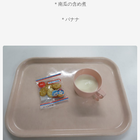
＊南瓜の含め煮
＊バナナ