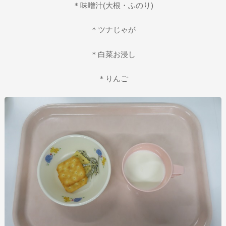
＊味噌汁(大根・ふのり)
＊ツナじゃが
＊白菜お浸し
＊りんご