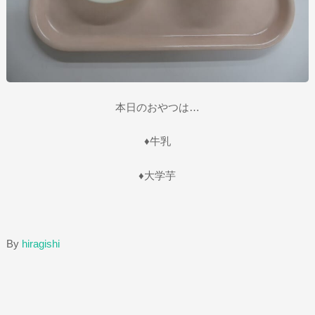
本日のおやつは…
♦牛乳
♦大学芋
By
hiragishi