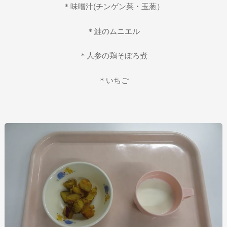
＊味噌汁(チンゲン菜・玉葱）
＊鮭のムニエル
＊人参の鶏そぼろ煮
＊いちご