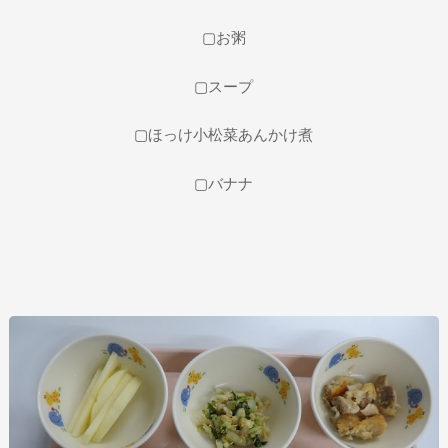
▢お粥
▢スープ
▢ほっけ小松菜あんかけ煮
▢バナナ