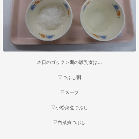
本日のゴックン期の離乳食は…
▽つぶし粥
▽スープ
▽小松菜煮つぶし
▽白菜煮つぶし