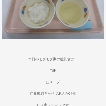
本日のモグモグ期の離乳食は…
▢粥
▢スープ
▢豚挽肉キャベツあんかけ煮
▢人参スティック煮