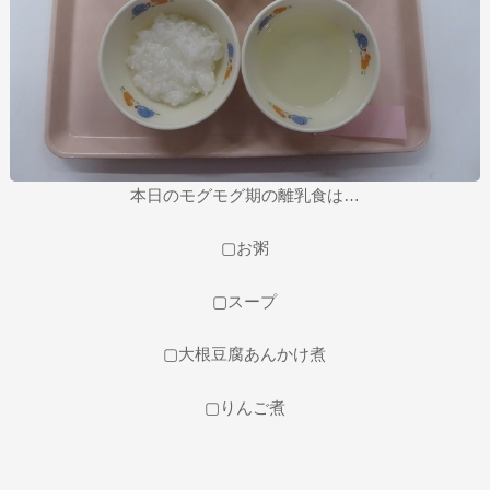
本日のモグモグ期の離乳食は…
▢お粥
▢スープ
▢大根豆腐あんかけ煮
▢りんご煮