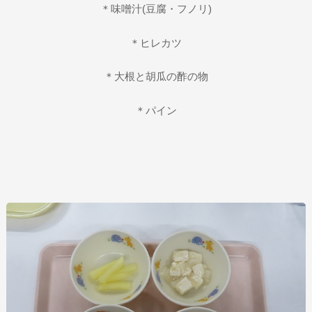
＊味噌汁(豆腐・フノリ)
＊ヒレカツ
＊大根と胡瓜の酢の物
＊パイン