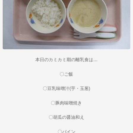
本日のカミカミ期の離乳食は…
〇ご飯
〇豆乳味噌汁(芋・玉葱)
〇豚肉味噌焼き
〇胡瓜の醤油和え
〇パイン