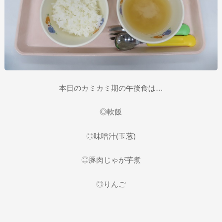
本日のカミカミ期の午後食は…
◎軟飯
◎味噌汁(玉葱)
◎豚肉じゃが芋煮
◎りんご