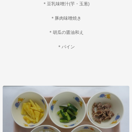
＊豆乳味噌汁(芋・玉葱)
＊豚肉味噌焼き
＊胡瓜の醤油和え
＊パイン