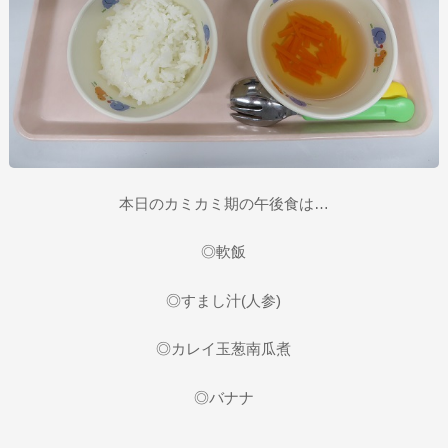
本日のカミカミ期の午後食は…
◎軟飯
◎すまし汁(人参)
◎カレイ玉葱南瓜煮
◎バナナ