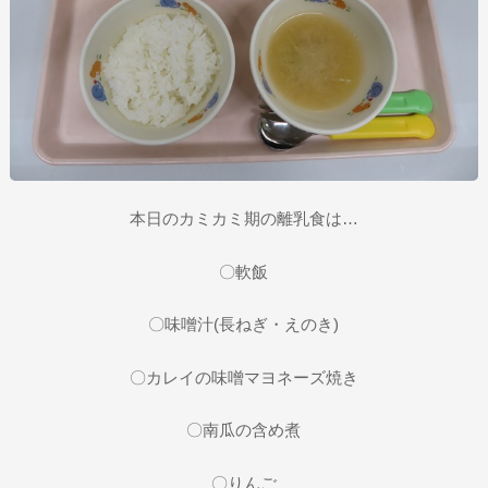
本日のカミカミ期の離乳食は…
〇軟飯
〇味噌汁(長ねぎ・えのき)
〇カレイの味噌マヨネーズ焼き
〇南瓜の含め煮
〇りんご