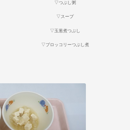
▽つぶし粥
▽スープ
▽玉葱煮つぶし
▽ブロッコリーつぶし煮