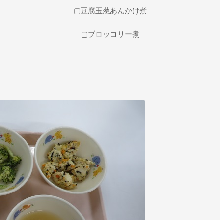
▢豆腐玉葱あんかけ煮
▢ブロッコリー煮