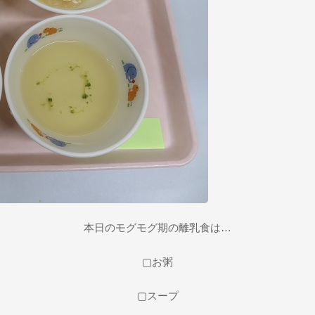
本日のモグモグ期の離乳食は…
▢お粥
▢スープ