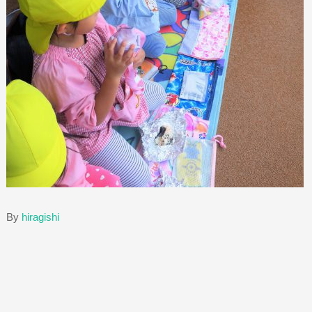
By
hiragishi