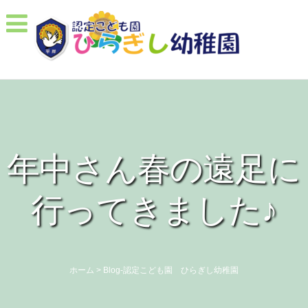
年中さん春の遠足に
行ってきました♪
ホーム
>
Blog-認定こども園 ひらぎし幼稚園