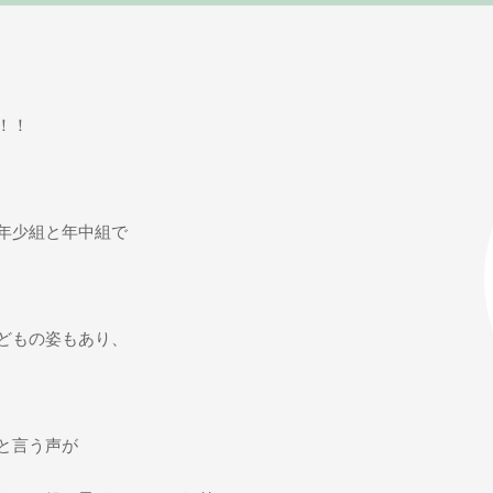
！！
年少組と年中組で
どもの姿もあり、
と言う声が