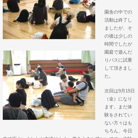
園舎の中での
活動は終了し
ましたが、そ
の後は少しの
時間でしたが
園庭で遊んだ
りバスに試乗
して頂きまし
た。
次回は9月15日
（金）になり
ます。まだ体
験をされてい
ない方々はも
ちろん、今日