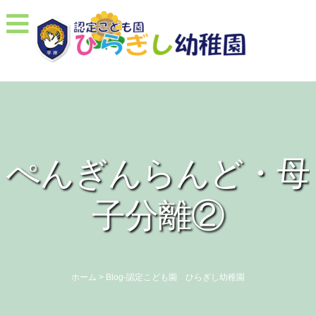
ぺんぎんらんど・母
子分離②
ホーム
>
Blog-認定こども園 ひらぎし幼稚園