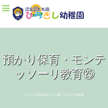
預かり保育・モンテ
ッソーリ教育㉕
ホーム
>
Blog-認定こども園 ひらぎし幼稚園