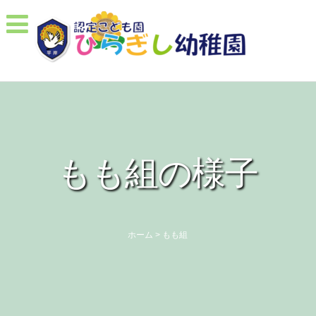
もも組の様子
ホーム
>
もも組