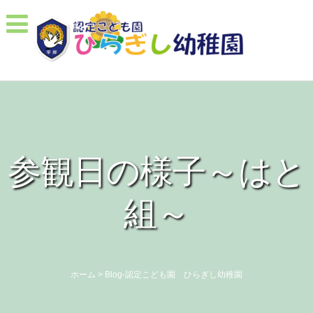
参観日の様子～はと
組～
ホーム
>
Blog-認定こども園 ひらぎし幼稚園