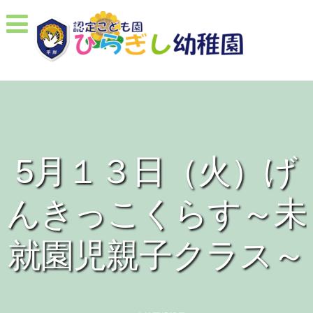
5月１３日（火）げ
んきっこくらす～未
就園児親子クラス～