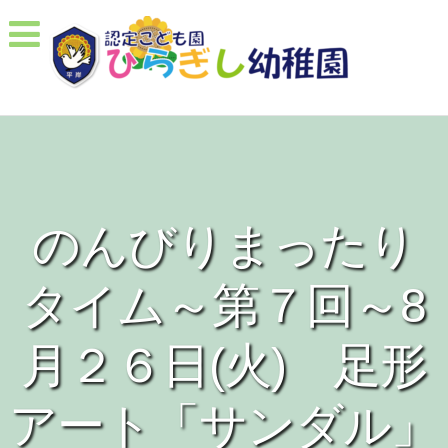
のんびりまったり
タイム～第７回～8
月２６日(火) 足形
アート「サンダル」