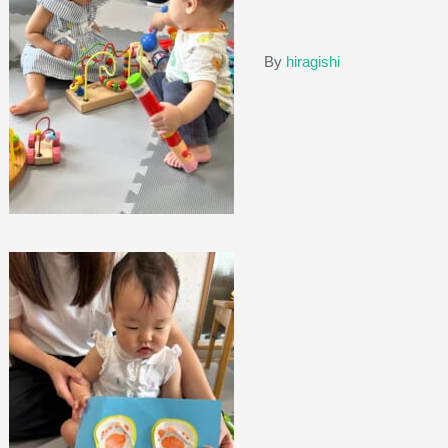
By
hiragishi