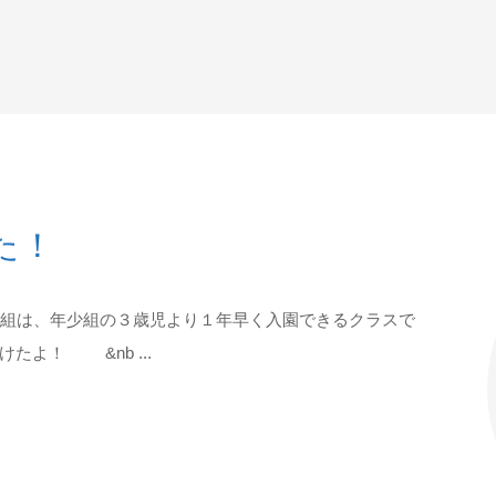
た！
じ組は、年少組の３歳児より１年早く入園できるクラスで
たよ！ &nb ...